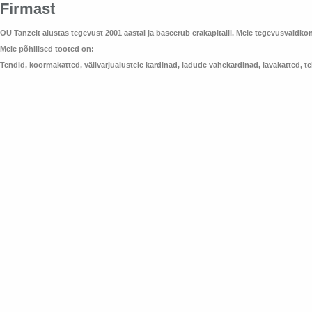
Firmast
OÜ Tanzelt alustas tegevust 2001 aastal ja baseerub erakapitalil. Meie tegevusvald
Meie põhilised tooted on:
Tendid, koormakatted, välivarjualustele kardinad, ladude vahekardinad, lavakatted, t